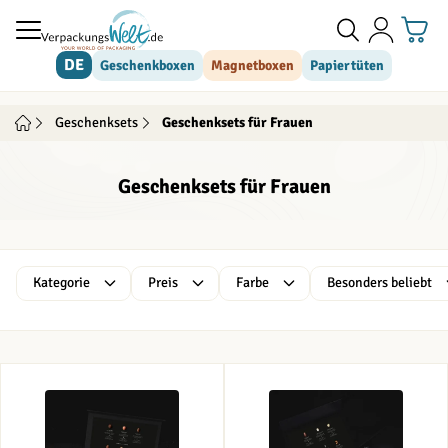
Direkt zum Inhalt
DE
Geschenkboxen
Magnetboxen
Papiertüten
Geschenksets
Geschenksets für Frauen
Geschenksets für Frauen
Skip to product list
Kategorie
Preis
Farbe
Besonders beliebt
filter
filter
filter
filter