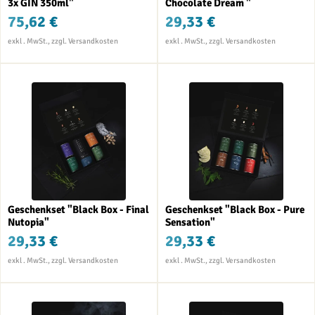
3x GIN 350ml"
Chocolate Dream "
75,62 €
29,33 €
Geschenkset "Black Box - Final
Geschenkset "Black Box - Pure
Nutopia"
Sensation"
29,33 €
29,33 €