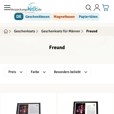
Direkt zum Inhalt
DE
Geschenkboxen
Magnetboxen
Papiertüten
Geschenksets
Geschenksets für Männer
Freund
Freund
Skip to product list
Preis
Farbe
Besonders beliebt
filter
filter
filter