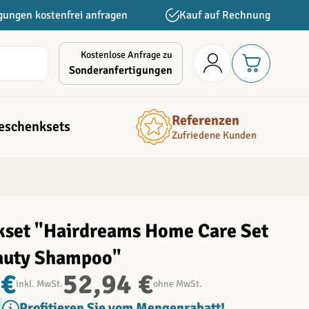
gungen kostenfrei anfragen
Kauf auf Rechnung
Kostenlose Anfrage zu
Sonderanfertigungen
Referenzen
eschenksets
Zufriedene Kunden
set "Hairdreams Home Care Set
eauty Shampoo"
 €
52,94 €
inkl. MwSt.
ohne MwSt.
Profitieren Sie vom Mengenrabatt!