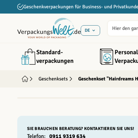
Direkt zum Inhalt
Geschenkverpackungen für Business- und Privatkund
DE
Standard­
Personal
verpackungen
Verpack
Geschenksets
Geschenkset "Hairdreams H
SIE BRAUCHEN BERATUNG? KONTAKTIEREN SIE UNS!
Telefon:
0911 9319 634