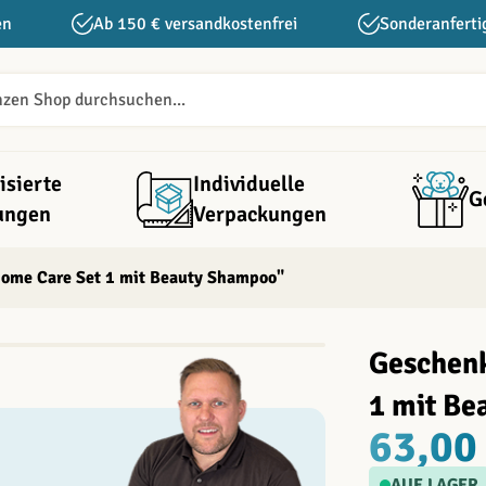
en
Ab 150 € versandkostenfrei
Sonderanferti
isierte
Individuelle
G
ungen
Verpackungen
ome Care Set 1 mit Beauty Shampoo"
Geschenk
1 mit B
63,00
AUF LAGER