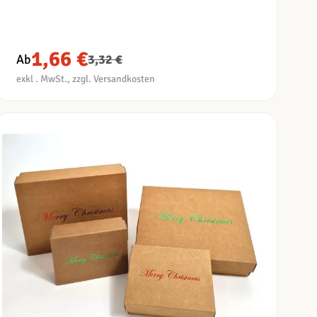
1,66 €
Ab
3,32 €