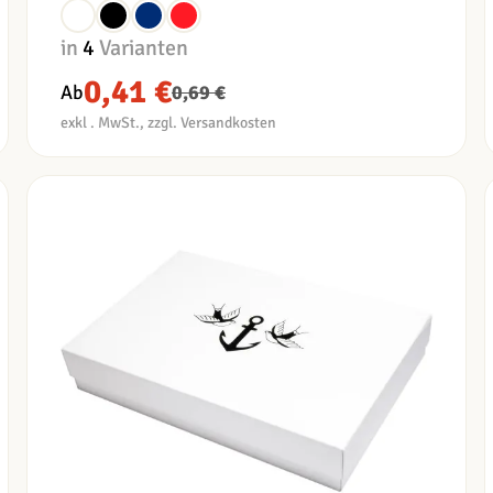
in
4
Varianten
0,41 €
Ab
0,69 €