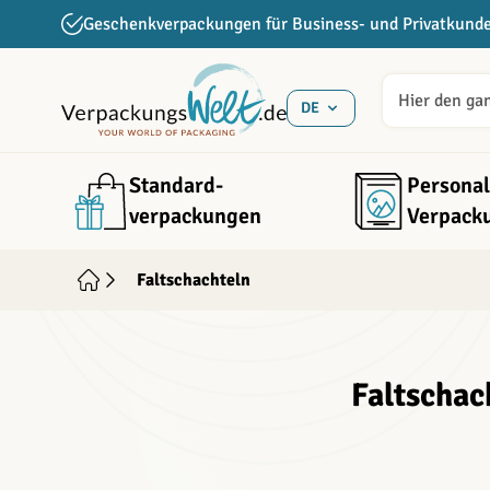
Direkt zum Inhalt
Geschenkverpackungen für Business- und Privatkund
DE
Standard­
Personal
verpackungen
Verpack
Faltschachteln
Faltschac