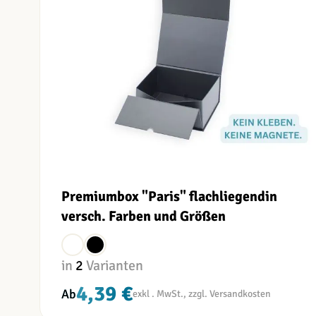
Premiumbox "Paris" flachliegend
in
versch. Farben und Größen
in
2
Varianten
4,39 €
Ab