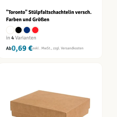
"Toronto" Stülpfaltschachtel
in versch.
Farben und Größen
in
4
Varianten
0,69 €
Ab