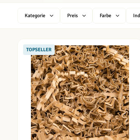
Kategorie
Preis
Farbe
Ind
Skip to product list
filter
filter
filter
filt
TOPSELLER