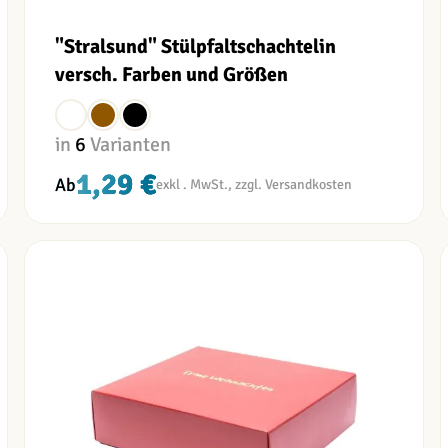
"Stralsund" Stülpfaltschachtel
in
versch. Farben und Größen
in
6
Varianten
1,29 €
Ab