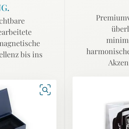
NG
.
Premiumv
ichtbare
überl
earbeitete
minima
magnetische
harmonische
llenz bis ins
Akzen