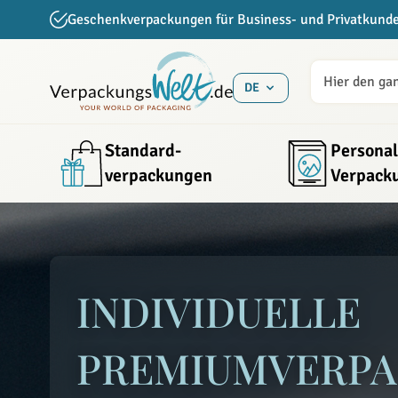
Direkt zum Inhalt
Geschenkverpackungen für Business- und Privatkund
DE
Standard­
Personal
verpackungen
Verpack
Premiumverpackungen – hochwertige Geschenkverpack
INDIVIDUELLE
PREMIUM­VERP