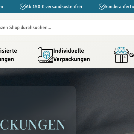
en
Ab 150 € versandkostenfrei
Sonderanferti
isierte
Individuelle
G
ungen
Verpackungen
ungen
ACKUNGEN