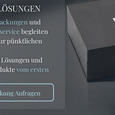
LÖSUNGEN
packungen
und
ervice
begleiten
zur pünktlichen
le Lösungen und
odukte
vom ersten
ckung Anfragen