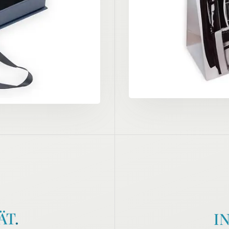
ÄT
.
I