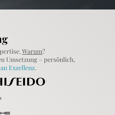
ng
pertise.
Warum
?
len Umsetzung – persönlich,
an Exzellenz
.