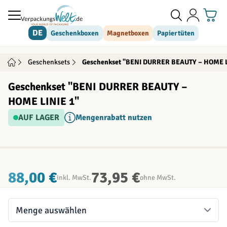
Direkt zum Inhalt
DE
Geschenkboxen
Magnetboxen
Papiertüten
Geschenksets
Geschenkset "BENI DURRER BEAUTY – HOME L
Geschenkset "BENI DURRER BEAUTY –
HOME LINIE 1"
AUF LAGER
Mengenrabatt nutzen
88,00 €
73,95 €
inkl. MwSt.
ohne MwSt.
Menge