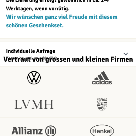
Die Lieferung erfolgt gewöhnlich in ca. 1-4
Werktagen, wenn vorrätig.
Wir wünschen ganz viel Freude mit diesem
schönen Geschenkset.
Individuelle Anfrage
Vertraut von grossen und kleinen Firmen
Kostenlos und unverbindlich