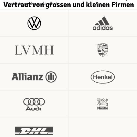
Vertraut von grossen und kleinen Firmen
Kostenlos und unverbindlich