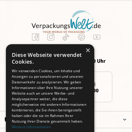
Kundenservice
×
Montag -
Freitag:
Diese Webseite verwendet
Donnerstag:
09:00 - 14:00 Uhr
Cookies.
09:00 - 16:00 Uhr
Wir verwenden Cookies, um Inhalte und
Anzeigen zu personalisieren und unseren
Datenverkehr zu analysieren. Wir geben
Persönliche Beratung
Informationen über Ihre Nutzung unserer
+49 (0)911 3260 6700
Website auch an unsere Werbe- und
Analysepartner weiter, die diese
möglicherweise mit anderen Informationen
kombinieren, die Sie ihnen bereitgestellt
haben oder die sie im Rahmen Ihrer
Unternehmen
Nutzung ihrer Dienste gesammelt haben.
Weitere Informationen