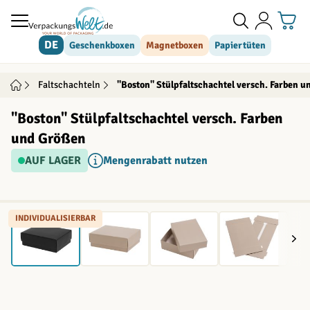
Direkt zum Inhalt
DE
Geschenkboxen
Magnetboxen
Papiertüten
Faltschachteln
"Boston" Stülpfaltschachtel versch. Farben 
"Boston" Stülpfaltschachtel versch. Farben
und Größen
AUF LAGER
Mengenrabatt nutzen
INDIVIDUALISIERBAR