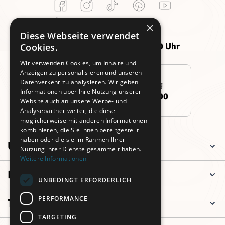
Kundenservice
×
Montag -
Freitag:
Diese Webseite verwendet
Donnerstag:
09:00 - 14:00 Uhr
Cookies.
09:00 - 16:00 Uhr
Wir verwenden Cookies, um Inhalte und
Anzeigen zu personalisieren und unseren
Datenverkehr zu analysieren. Wir geben
Persönliche Beratung
Informationen über Ihre Nutzung unserer
+49 (0)911 3260 6700
Website auch an unsere Werbe- und
Analysepartner weiter, die diese
möglicherweise mit anderen Informationen
kombinieren, die Sie ihnen bereitgestellt
haben oder die sie im Rahmen Ihrer
Unternehmen
Nutzung ihrer Dienste gesammelt haben.
Weitere Informationen
Informationen
UNBEDINGT ERFORDERLICH
PERFORMANCE
Top Kategorien
TARGETING