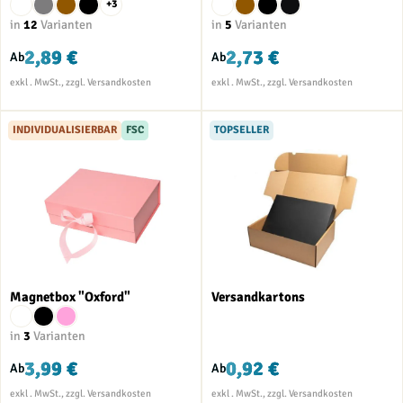
+3
in
12
Varianten
in
5
Varianten
2,89 €
2,73 €
Ab
Ab
INDIVIDUALISIERBAR
FSC
TOPSELLER
Magnetbox "Oxford"
Versandkartons
in
3
Varianten
3,99 €
0,92 €
Ab
Ab