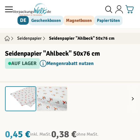
Direkt zum Inhalt
DE
Geschenkboxen
Magnetboxen
Papiertüten
Seidenpapier
Seidenpapier "Ahlbeck" 50x76 cm
Seidenpapier "Ahlbeck" 50x76 cm
AUF LAGER
Mengenrabatt nutzen
0,45 €
0,38 €
inkl. MwSt.
ohne MwSt.