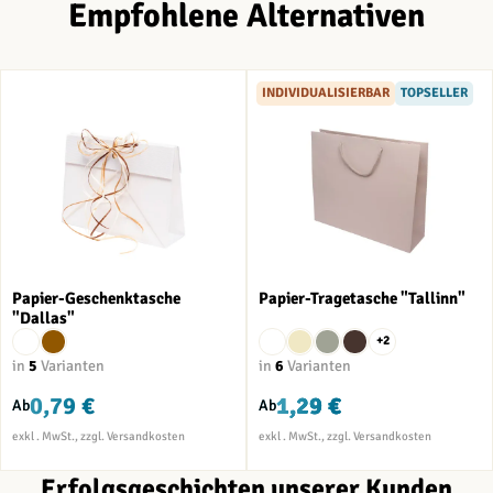
Empfohlene Alternativen
INDIVIDUALISIERBAR
TOPSELLER
Papier-Geschenktasche
Papier-Tragetasche "Tallinn"
"Dallas"
+2
in
5
Varianten
in
6
Varianten
0,79 €
1,29 €
Ab
Ab
Erfolgsgeschichten unserer Kunden