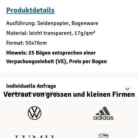
Produktdetails
Ausführung: Seidenpapier, Bogenware
Material: leicht transparent, 17g/qm²
Format: 50x76cm
Hinweis: 25 Bögen entsprechen einer
Verpackungseinheit (VE), Preis per Bogen
Individuelle Anfrage
Vertraut von grossen und kleinen Firmen
Kostenlos und unverbindlich