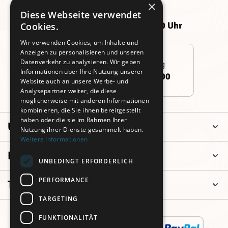
Kundenservice
×
Montag -
Freitag:
Diese Webseite verwendet
Donnerstag:
09:00 - 14:00 Uhr
Cookies.
09:00 - 16:00 Uhr
Wir verwenden Cookies, um Inhalte und
Anzeigen zu personalisieren und unseren
Datenverkehr zu analysieren. Wir geben
Persönliche Beratung
Informationen über Ihre Nutzung unserer
+49 (0)911 3260 6700
Website auch an unsere Werbe- und
Analysepartner weiter, die diese
möglicherweise mit anderen Informationen
kombinieren, die Sie ihnen bereitgestellt
haben oder die sie im Rahmen Ihrer
Unternehmen
Nutzung ihrer Dienste gesammelt haben.
Weitere Informationen
Informationen
UNBEDINGT ERFORDERLICH
PERFORMANCE
Top Kategorien
TARGETING
FUNKTIONALITÄT