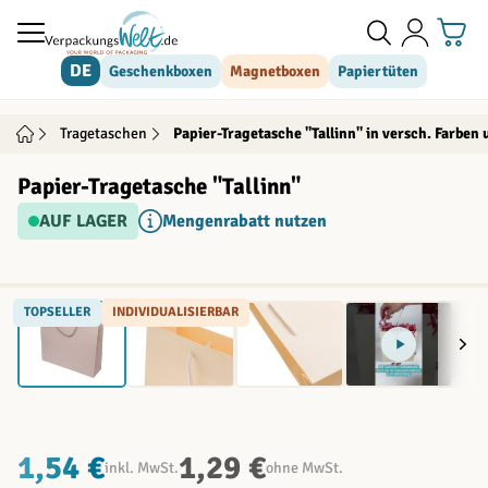
Direkt zum Inhalt
DE
Geschenkboxen
Magnetboxen
Papiertüten
Tragetaschen
Papier-Tragetasche "Tallinn" in versch. Farbe
Papier-Tragetasche "Tallinn"
AUF LAGER
Mengenrabatt nutzen
TOPSELLER
INDIVIDUALISIERBAR
1,54 €
1,29 €
inkl. MwSt.
ohne MwSt.