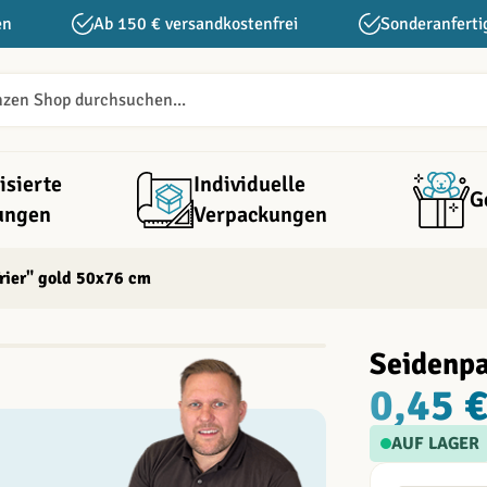
en
Ab 150 € versandkostenfrei
Sonderanferti
isierte
Individuelle
G
ungen
Verpackungen
rier" gold 50x76 cm
Seidenpa
0,45 
AUF LAGER