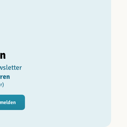
en
wsletter
aren
r)
melden