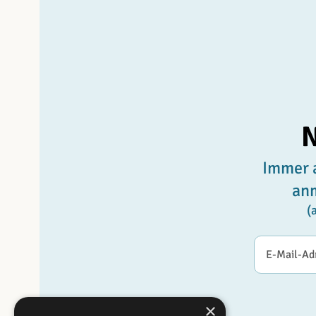
N
Immer a
an
(
E-Mail-Adr
×