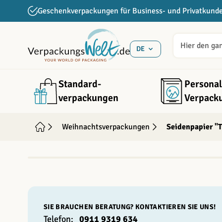
Direkt zum Inhalt
Geschenkverpackungen für Business- und Privatkund
DE
Standard­
Personal
verpackungen
Verpack
Weihnachtsverpackungen
Seidenpapier "T
SIE BRAUCHEN BERATUNG? KONTAKTIEREN SIE UNS!
Telefon:
0911 9319 634