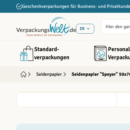
Direkt zum Inhalt
Geschenkverpackungen für Business- und Privatkund
DE
Standard­
Personal
verpackungen
Verpack
Seidenpapier
Seidenpapier "Speyer" 50x7