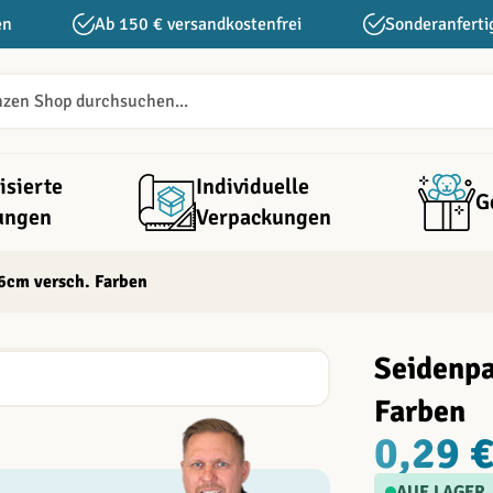
en
Ab 150 € versandkostenfrei
Sonderanferti
isierte
Individuelle
G
ungen
Verpackungen
6cm versch. Farben
Seidenpa
Farben
0,29 
AUF LAGER