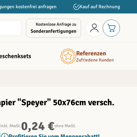
gungen kostenfrei anfragen
Kauf auf Rechnung
Kostenlose Anfrage zu
Sonderanfertigungen
Referenzen
eschenksets
Zufriedene Kunden
pier "Speyer" 50x76cm versch.
€
0,24 €
inkl. MwSt.
ohne MwSt.
Profitieren Sie vom Mengenrabatt!