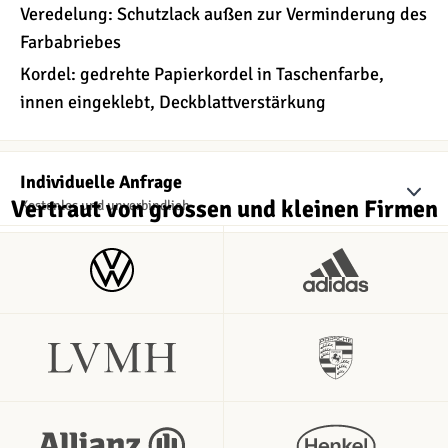
Veredelung: Schutzlack außen zur Verminderung des
Farbabriebes
Kordel: gedrehte Papierkordel in Taschenfarbe,
innen eingeklebt, Deckblattverstärkung
Individuelle Anfrage
Vertraut von grossen und kleinen Firmen
Kostenlos und unverbindlich