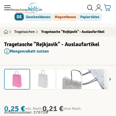
Direkt zum Inhalt
DE
Geschenkboxen
Magnetboxen
Papiertüten
Tragetaschen
Tragetasche "Rejkjavik" - Auslaufartikel
Tragetasche "Rejkjavik" - Auslaufartikel
Mengenrabatt nutzen
0,25 €
0,21 €
inkl. MwSt.
ohne MwSt.
Artikelnummer: 3707OK