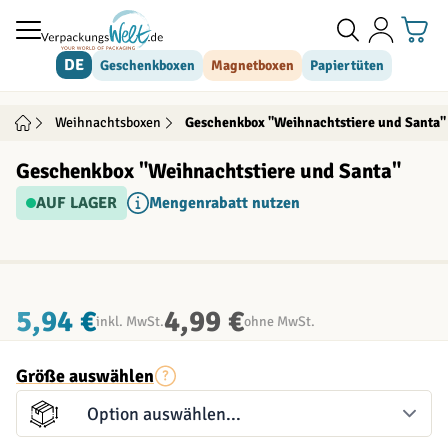
Direkt zum Inhalt
DE
Geschenkboxen
Magnetboxen
Papiertüten
Weihnachtsboxen
Geschenkbox "Weihnachtstiere und Santa"
Geschenkbox "Weihnachtstiere und Santa"
AUF LAGER
Mengenrabatt nutzen
INDIVIDUALISIERBAR
5,94 €
4,99 €
inkl. MwSt.
ohne MwSt.
Größe auswählen