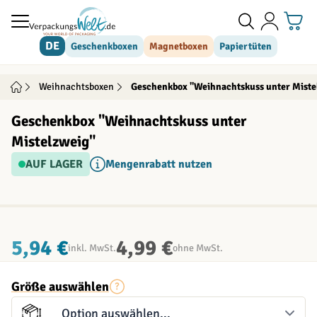
Direkt zum Inhalt
DE
Geschenkboxen
Magnetboxen
Papiertüten
Weihnachtsboxen
Geschenkbox "Weihnachtskuss unter Miste
Geschenkbox "Weihnachtskuss unter
Mistelzweig"
AUF LAGER
Mengenrabatt nutzen
INDIVIDUALISIERBAR
5,94 €
4,99 €
inkl. MwSt.
ohne MwSt.
Größe auswählen