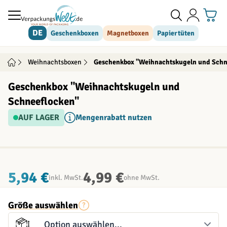
Direkt zum Inhalt
DE
Geschenkboxen
Magnetboxen
Papiertüten
Weihnachtsboxen
Geschenkbox "Weihnachtskugeln und Schn
Geschenkbox "Weihnachtskugeln und
Schneeflocken"
AUF LAGER
Mengenrabatt nutzen
INDIVIDUALISIERBAR
5,94 €
4,99 €
inkl. MwSt.
ohne MwSt.
Größe auswählen