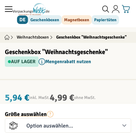
Direkt zum Inhalt
DE
Geschenkboxen
Magnetboxen
Papiertüten
Weihnachtsboxen
Geschenkbox "Weihnachtsgeschenke"
Geschenkbox "Weihnachtsgeschenke"
AUF LAGER
Mengenrabatt nutzen
INDIVIDUALISIERBAR
5,94 €
4,99 €
inkl. MwSt.
ohne MwSt.
Größe auswählen