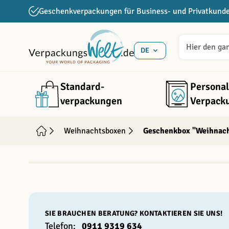
Direkt zum Inhalt
Geschenkverpackungen für Business- und Privatkund
DE
Standard­
Personal
verpackungen
Verpack
Weihnachtsboxen
Geschenkbox "Weihnac
INDIVIDUALISIERBAR
SIE BRAUCHEN BERATUNG? KONTAKTIEREN SIE UNS!
Telefon:
0911 9319 634