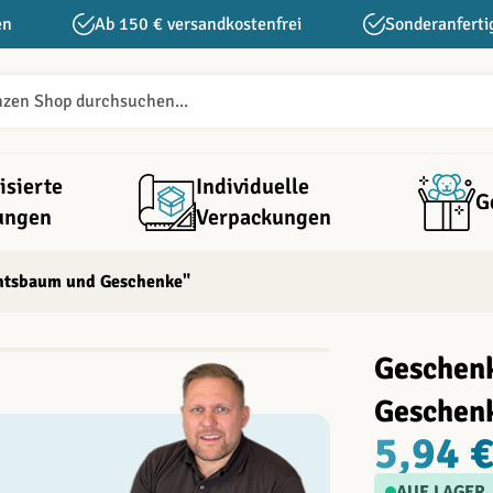
en
Ab 150 € versandkostenfrei
Sonderanferti
isierte
Individuelle
G
ungen
Verpackungen
htsbaum und Geschenke"
Geschen
Geschen
5,94 
AUF LAGER