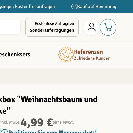
gungen kostenfrei anfragen
Kauf auf Rechnung
Kostenlose Anfrage zu
Sonderanfertigungen
Referenzen
eschenksets
Zufriedene Kunden
kbox "Weihnachtsbaum und
ke"
€
4,99 €
inkl. MwSt.
ohne MwSt.
Profitieren Sie vom Mengenrabatt!