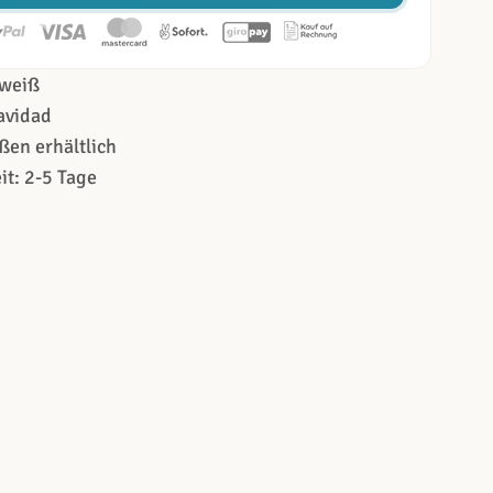
weiß
avidad
ßen erhältlich
it: 2-5 Tage