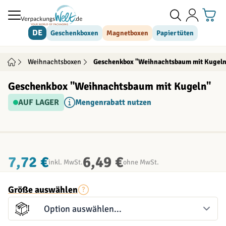
Direkt zum Inhalt
DE
Geschenkboxen
Magnetboxen
Papiertüten
Weihnachtsboxen
Geschenkbox "Weihnachtsbaum mit Kugel
Geschenkbox "Weihnachtsbaum mit Kugeln"
AUF LAGER
Mengenrabatt nutzen
INDIVIDUALISIERBAR
7,72 €
6,49 €
inkl. MwSt.
ohne MwSt.
Größe auswählen