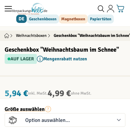
Direkt zum Inhalt
DE
Geschenkboxen
Magnetboxen
Papiertüten
Weihnachtsboxen
Geschenkbox "Weihnachtsbaum im Schnee
Geschenkbox "Weihnachtsbaum im Schnee"
AUF LAGER
Mengenrabatt nutzen
INDIVIDUALISIERBAR
5,94 €
4,99 €
inkl. MwSt.
ohne MwSt.
Größe auswählen