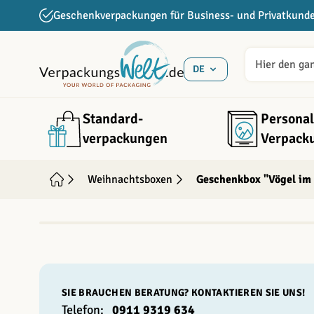
Direkt zum Inhalt
Geschenkverpackungen für Business- und Privatkund
DE
Standard­
Personal
verpackungen
Verpack
Weihnachtsboxen
Geschenkbox "Vögel im
INDIVIDUALISIERBAR
SIE BRAUCHEN BERATUNG? KONTAKTIEREN SIE UNS!
Telefon:
0911 9319 634