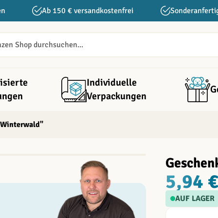
en
Ab 150 € versandkostenfrei
Sonderanferti
isierte
Individuelle
G
ungen
Verpackungen
 Winterwald"
Geschen
5,94 
AUF LAGER