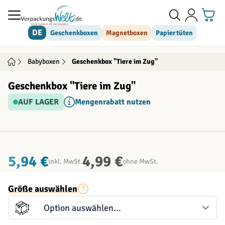
Direkt zum Inhalt
DE
Geschenkboxen
Magnetboxen
Papiertüten
Babyboxen
Geschenkbox "Tiere im Zug"
Geschenkbox "Tiere im Zug"
AUF LAGER
Mengenrabatt nutzen
INDIVIDUALISIERBAR
5,94 €
4,99 €
inkl. MwSt.
ohne MwSt.
Größe auswählen