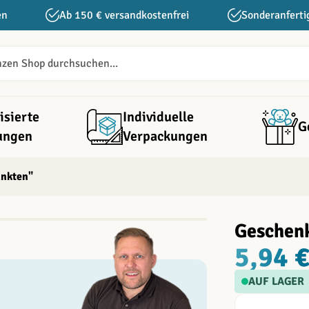
en
Ab 150 € versandkostenfrei
Sonderanferti
isierte
Individuelle
G
ungen
Verpackungen
unkten"
Geschenk
5,94 
AUF LAGER