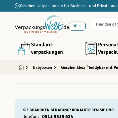
Direkt zum Inhalt
Geschenkverpackungen für Business- und Privatkund
DE
Standard­
Personal
verpackungen
Verpack
Babyboxen
Geschenkbox "Teddybär mit P
INDIVIDUALISIERBAR
SIE BRAUCHEN BERATUNG? KONTAKTIEREN SIE UNS!
Telefon:
0911 9319 634