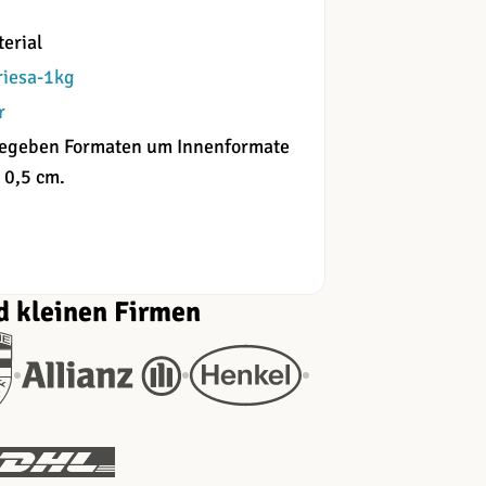
erial
riesa-1kg
r
angegeben Formaten um Innenformate
 0,5 cm.
d kleinen Firmen