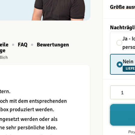
Größe aus
Nachträgl
Ja - 
eile
FAQ
Bewertungen
perso
age
dlich
Nein
LIEFE
Menge
tern.
noch mit dem entsprechenden
box produziert werden.
ngesetzt werden oder als
ne sehr persönliche Idee.