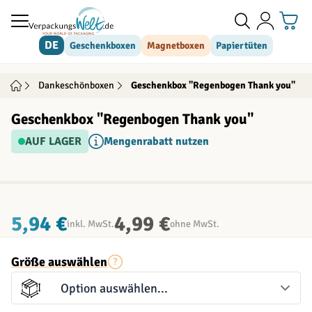
Direkt zum Inhalt
DE
Geschenkboxen
Magnetboxen
Papiertüten
Dankeschönboxen
Geschenkbox "Regenbogen Thank you"
Geschenkbox "Regenbogen Thank you"
AUF LAGER
Mengenrabatt nutzen
INDIVIDUALISIERBAR
5,94 €
4,99 €
inkl. MwSt.
ohne MwSt.
Größe auswählen