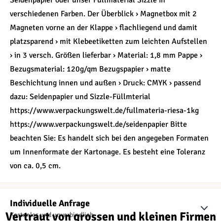
Seidenpapier oder unser Füllmaterial Sizzle in
verschiedenen Farben. Der Überblick › Magnetbox mit 2
Magneten vorne an der Klappe › flachliegend und damit
platzsparend › mit Klebeetiketten zum leichten Aufstellen
› in 3 versch. Größen lieferbar › Material: 1,8 mm Pappe ›
Bezugsmaterial: 120g/qm Bezugspapier › matte
Beschichtung innen und außen › Druck: CMYK › passend
dazu: Seidenpapier und Sizzle-Füllmterial
https://www.verpackungswelt.de/fullmateria-riesa-1kg
https://www.verpackungswelt.de/seidenpapier Bitte
beachten Sie: Es handelt sich bei den angegeben Formaten
um Innenformate der Kartonage. Es besteht eine Toleranz
von ca. 0,5 cm.
Individuelle Anfrage
Vertraut von grossen und kleinen Firmen
Kostenlos und unverbindlich