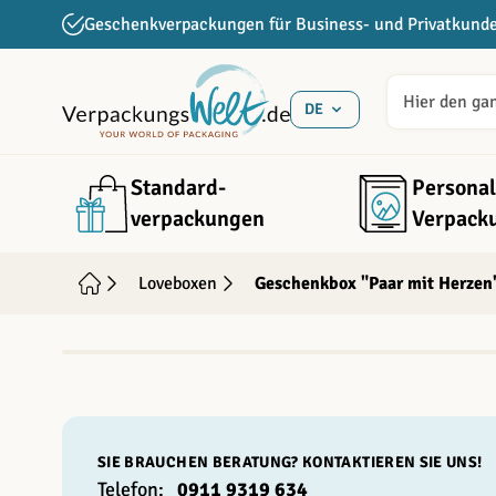
Direkt zum Inhalt
Geschenkverpackungen für Business- und Privatkund
DE
Standard­
Personal
verpackungen
Verpack
Loveboxen
Geschenkbox "Paar mit Herzen
INDIVIDUALISIERBAR
SIE BRAUCHEN BERATUNG? KONTAKTIEREN SIE UNS!
Telefon:
0911 9319 634