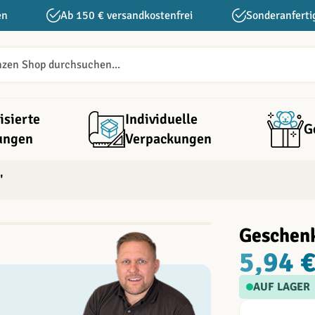
en
Ab 150 € versandkostenfrei
Sonderanferti
isierte
Individuelle
G
ungen
Verpackungen
"
Geschenk
5,94 
AUF LAGER