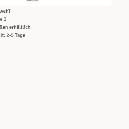
weiß
e 3
ßen erhältlich
it: 2-5 Tage