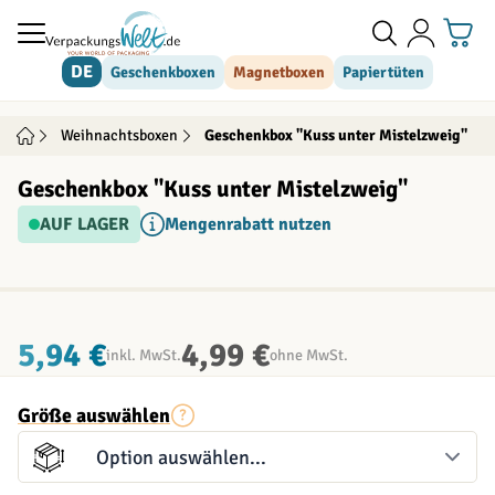
Direkt zum Inhalt
DE
Geschenkboxen
Magnetboxen
Papiertüten
Weihnachtsboxen
Geschenkbox "Kuss unter Mistelzweig"
Geschenkbox "Kuss unter Mistelzweig"
AUF LAGER
Mengenrabatt nutzen
INDIVIDUALISIERBAR
5,94 €
4,99 €
inkl. MwSt.
ohne MwSt.
Größe auswählen