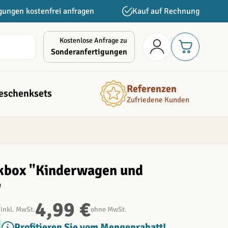
gungen kostenfrei anfragen
Kauf auf Rechnung
Kostenlose Anfrage zu
Sonderanfertigungen
Referenzen
eschenksets
Zufriedene Kunden
kbox "Kinderwagen und
"
€
4,99 €
inkl. MwSt.
ohne MwSt.
Profitieren Sie vom Mengenrabatt!