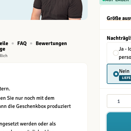
Größe aus
Nachträgl
eile
FAQ
Bewertungen
age
Ja - 
dlich
perso
Nein
LIEFE
tern.
Menge
en Sie nur noch mit dem
nn die Geschenkbox produziert
ngesetzt werden oder als