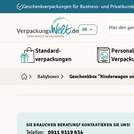
Direkt zum Inhalt
Geschenkverpackungen für Business- und Privatkund
DE
Standard­
Personal
verpackungen
Verpack
Babyboxen
Geschenkbox "Kinderwagen un
INDIVIDUALISIERBAR
SIE BRAUCHEN BERATUNG? KONTAKTIEREN SIE UNS!
Telefon:
0911 9319 634