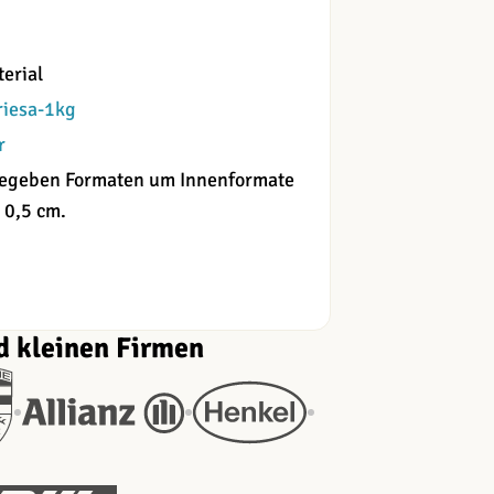
erial
riesa-1kg
r
angegeben Formaten um Innenformate
 0,5 cm.
d kleinen Firmen