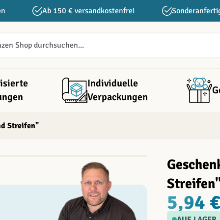
en
Ab 150 € versandkostenfrei
Sonderanferti
isierte
Individuelle
G
ungen
Verpackungen
d Streifen"
Geschen
Streifen
5,94 
AUF LAGER