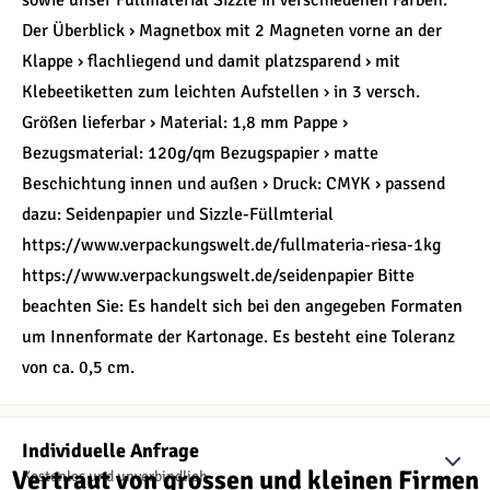
sowie unser Füllmaterial Sizzle in verschiedenen Farben.
Der Überblick › Magnetbox mit 2 Magneten vorne an der
Klappe › flachliegend und damit platzsparend › mit
Klebeetiketten zum leichten Aufstellen › in 3 versch.
Größen lieferbar › Material: 1,8 mm Pappe ›
Bezugsmaterial: 120g/qm Bezugspapier › matte
Beschichtung innen und außen › Druck: CMYK › passend
dazu: Seidenpapier und Sizzle-Füllmterial
https://www.verpackungswelt.de/fullmateria-riesa-1kg
https://www.verpackungswelt.de/seidenpapier Bitte
beachten Sie: Es handelt sich bei den angegeben Formaten
um Innenformate der Kartonage. Es besteht eine Toleranz
von ca. 0,5 cm.
Individuelle Anfrage
Vertraut von grossen und kleinen Firmen
Kostenlos und unverbindlich