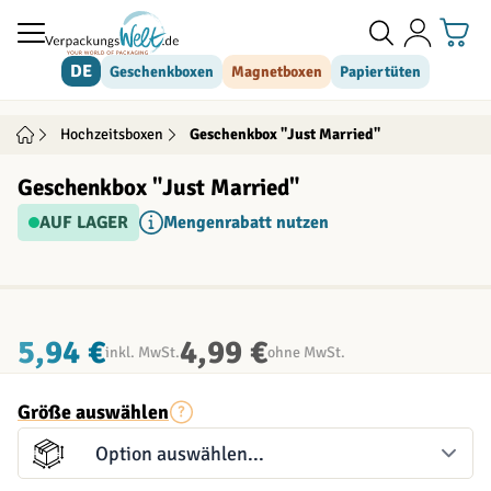
Direkt zum Inhalt
DE
Geschenkboxen
Magnetboxen
Papiertüten
Hochzeitsboxen
Geschenkbox "Just Married"
Geschenkbox "Just Married"
AUF LAGER
Mengenrabatt nutzen
INDIVIDUALISIERBAR
5,94 €
4,99 €
inkl. MwSt.
ohne MwSt.
Größe auswählen