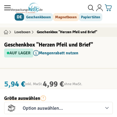
Direkt zum Inhalt
DE
Geschenkboxen
Magnetboxen
Papiertüten
Loveboxen
Geschenkbox "Herzen Pfeil und Brief"
Geschenkbox "Herzen Pfeil und Brief"
AUF LAGER
Mengenrabatt nutzen
INDIVIDUALISIERBAR
5,94 €
4,99 €
inkl. MwSt.
ohne MwSt.
Größe auswählen