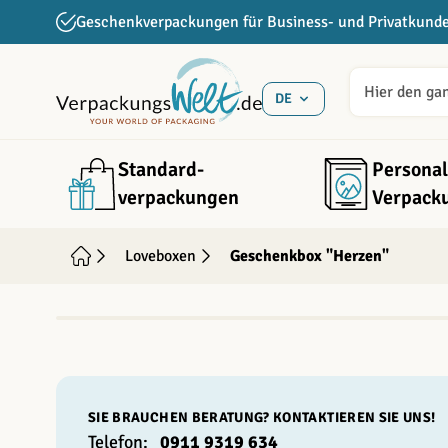
Direkt zum Inhalt
Geschenkverpackungen für Business- und Privatkund
DE
Standard­
Personal
verpackungen
Verpack
Loveboxen
Geschenkbox "Herzen"
INDIVIDUALISIERBAR
SIE BRAUCHEN BERATUNG? KONTAKTIEREN SIE UNS!
Telefon:
0911 9319 634