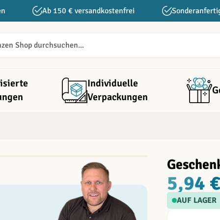
en
Ab 150 € versandkostenfrei
Sonderanferti
isierte
Individuelle
G
ungen
Verpackungen
Geschen
5,94 
AUF LAGER