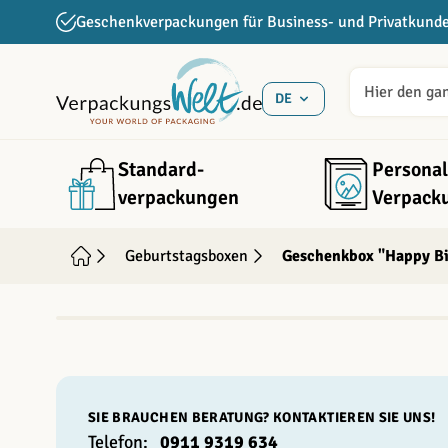
Direkt zum Inhalt
Geschenkverpackungen für Business- und Privatkund
DE
Standard­
Personal
verpackungen
Verpack
Geburtstagsboxen
Geschenkbox "Happy Bi
INDIVIDUALISIERBAR
SIE BRAUCHEN BERATUNG? KONTAKTIEREN SIE UNS!
Telefon:
0911 9319 634