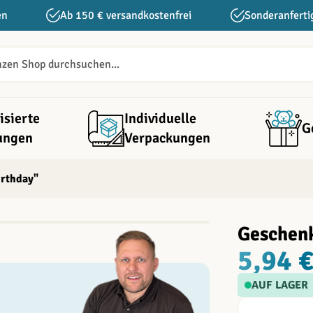
en
Ab 150 € versandkostenfrei
Sonderanferti
isierte
Individuelle
G
ungen
Verpackungen
rthday"
Geschen
5,94 
AUF LAGER