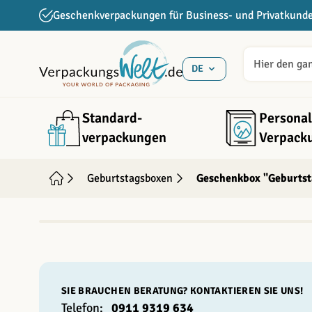
Direkt zum Inhalt
Geschenkverpackungen für Business- und Privatkund
DE
Standard­
Personal
verpackungen
Verpack
Geburtstagsboxen
Geschenkbox "Geburtst
INDIVIDUALISIERBAR
SIE BRAUCHEN BERATUNG? KONTAKTIEREN SIE UNS!
Telefon:
0911 9319 634