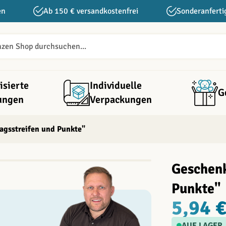
en
Ab 150 € versandkostenfrei
Sonderanferti
isierte
Individuelle
G
ungen
Verpackungen
agsstreifen und Punkte"
Geschenk
Punkte"
5,94 
AUF LAGER