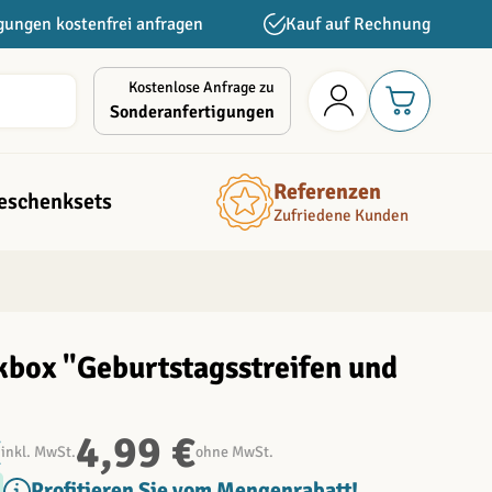
gungen kostenfrei anfragen
Kauf auf Rechnung
Kostenlose Anfrage zu
Sonderanfertigungen
Referenzen
eschenksets
Zufriedene Kunden
box "Geburtstagsstreifen und
€
4,99 €
inkl. MwSt.
ohne MwSt.
Profitieren Sie vom Mengenrabatt!