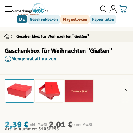
Direkt zum Inhalt
DE
Geschenkboxen
Magnetboxen
Papiertüten
Geschenkbox für Weihnachten "Gießen"
Geschenkbox für Weihnachten "Gießen"
Mengenrabatt nutzen
2,39 €
2,01 €
inkl. MwSt.
ohne MwSt.
Artikelnummer: 5105FF15