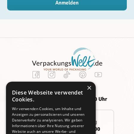
Anmelden
Kundenservice
×
Montag -
Freitag:
Diese Webseite verwendet
Donnerstag:
09:00 - 14:00 Uhr
Cookies.
09:00 - 16:00 Uhr
Wir verwenden Cookies, um Inhalte und
Anzeigen zu personalisieren und unseren
Datenverkehr zu analysieren. Wir geben
Persönliche Beratung
Informationen über Ihre Nutzung unserer
+49 (0)911 3260 6700
Website auch an unsere Werbe- und