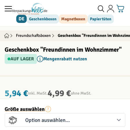
Direkt zum Inhalt
DE
Geschenkboxen
Magnetboxen
Papiertüten
Freundschaftsboxen
Geschenkbox "Freundinnen im Wohnzim
Geschenkbox "Freundinnen im Wohnzimmer"
AUF LAGER
Mengenrabatt nutzen
INDIVIDUALISIERBAR
5,94 €
4,99 €
inkl. MwSt.
ohne MwSt.
Größe auswählen