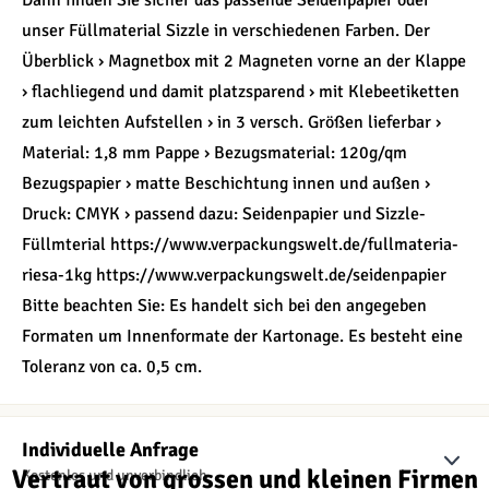
Dann finden Sie sicher das passende Seidenpapier oder
unser Füllmaterial Sizzle in verschiedenen Farben. Der
Überblick › Magnetbox mit 2 Magneten vorne an der Klappe
› flachliegend und damit platzsparend › mit Klebeetiketten
zum leichten Aufstellen › in 3 versch. Größen lieferbar ›
Material: 1,8 mm Pappe › Bezugsmaterial: 120g/qm
Bezugspapier › matte Beschichtung innen und außen ›
Druck: CMYK › passend dazu: Seidenpapier und Sizzle-
Füllmterial https://www.verpackungswelt.de/fullmateria-
riesa-1kg https://www.verpackungswelt.de/seidenpapier
Bitte beachten Sie: Es handelt sich bei den angegeben
Formaten um Innenformate der Kartonage. Es besteht eine
Toleranz von ca. 0,5 cm.
Individuelle Anfrage
Vertraut von grossen und kleinen Firmen
Kostenlos und unverbindlich