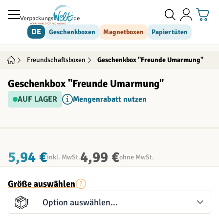
Direkt zum Inhalt
DE
Geschenkboxen
Magnetboxen
Papiertüten
Freundschaftsboxen
Geschenkbox "Freunde Umarmung"
Geschenkbox "Freunde Umarmung"
AUF LAGER
Mengenrabatt nutzen
INDIVIDUALISIERBAR
5,94 €
4,99 €
inkl. MwSt.
ohne MwSt.
Größe auswählen