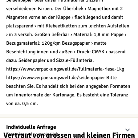
Seidenpapier oder unser Füllmaterial Sizzle in
verschiedenen Farben. Der Überblick › Magnetbox mit 2
Magneten vorne an der Klappe › flachliegend und damit
platzsparend › mit Klebeetiketten zum leichten Aufstellen
› in 3 versch. Größen lieferbar › Material: 1,8 mm Pappe ›
Bezugsmaterial: 120g/qm Bezugspapier › matte
Beschichtung innen und außen › Druck: CMYK › passend
dazu: Seidenpapier und Sizzle-Füllmterial
https://www.verpackungswelt.de/fullmateria-riesa-1kg
https://www.verpackungswelt.de/seidenpapier Bitte
beachten Sie: Es handelt sich bei den angegeben Formaten
um Innenformate der Kartonage. Es besteht eine Toleranz
von ca. 0,5 cm.
Individuelle Anfrage
Vertraut von grossen und kleinen Firmen
Kostenlos und unverbindlich