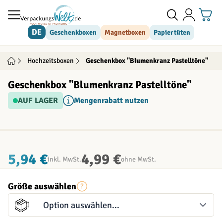
Direkt zum Inhalt
DE
Geschenkboxen
Magnetboxen
Papiertüten
Hochzeitsboxen
Geschenkbox "Blumenkranz Pastelltöne"
Geschenkbox "Blumenkranz Pastelltöne"
AUF LAGER
Mengenrabatt nutzen
INDIVIDUALISIERBAR
5,94 €
4,99 €
inkl. MwSt.
ohne MwSt.
Größe auswählen