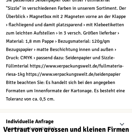
Sie passendes Seidenpapier oder unser Füllmaterial
"Sizzle" in verschiedenen Farben in unserem Sortiment. Der
Überblick › Magnetbox mit 2 Magneten vorne an der Klappe
› flachliegend und damit platzsparend › mit Klebeetiketten
zum leichten Aufstellen › in 3 versch. Größen lieferbar ›
Material: 1,8 mm Pappe › Bezugsmaterial: 120g/qm
Bezugspapier › matte Beschichtung innen und außen ›
Druck: CMYK › passend dazu: Seidenpapier und Sizzle-
Füllmterial https://www.verpackungswelt.de/fullmateria-
riesa-1kg https://www.verpackungswelt.de/seidenpapier
Bitte beachten Sie: Es handelt sich bei den angegeben
Formaten um Innenformate der Kartonage. Es besteht eine
Toleranz von ca. 0,5 cm.
Individuelle Anfrage
Vertraut von grossen und kleinen Firmen
Kostenlos und unverbindlich