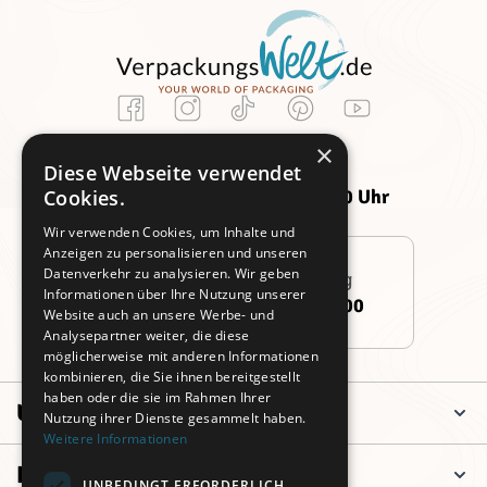
Kundenservice
×
Montag -
Freitag:
Diese Webseite verwendet
Donnerstag:
09:00 - 14:00 Uhr
Cookies.
09:00 - 16:00 Uhr
Wir verwenden Cookies, um Inhalte und
Anzeigen zu personalisieren und unseren
Datenverkehr zu analysieren. Wir geben
Persönliche Beratung
Informationen über Ihre Nutzung unserer
+49 (0)911 3260 6700
Website auch an unsere Werbe- und
Analysepartner weiter, die diese
möglicherweise mit anderen Informationen
kombinieren, die Sie ihnen bereitgestellt
haben oder die sie im Rahmen Ihrer
Unternehmen
Nutzung ihrer Dienste gesammelt haben.
Weitere Informationen
Informationen
UNBEDINGT ERFORDERLICH