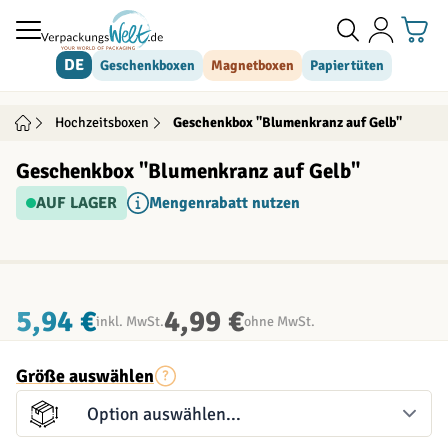
Direkt zum Inhalt
DE
Geschenkboxen
Magnetboxen
Papiertüten
Hochzeitsboxen
Geschenkbox "Blumenkranz auf Gelb"
Geschenkbox "Blumenkranz auf Gelb"
AUF LAGER
Mengenrabatt nutzen
INDIVIDUALISIERBAR
5,94 €
4,99 €
inkl. MwSt.
ohne MwSt.
Größe auswählen