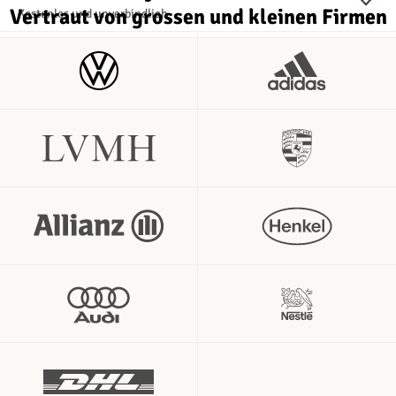
Vertraut von grossen und kleinen Firmen
Kostenlos und unverbindlich