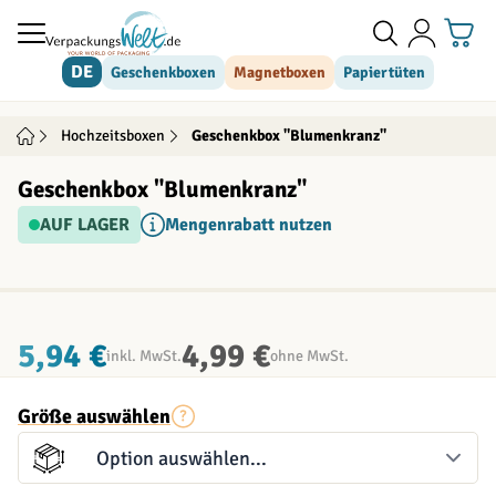
Direkt zum Inhalt
DE
Geschenkboxen
Magnetboxen
Papiertüten
Hochzeitsboxen
Geschenkbox "Blumenkranz"
Geschenkbox "Blumenkranz"
AUF LAGER
Mengenrabatt nutzen
INDIVIDUALISIERBAR
5,94 €
4,99 €
inkl. MwSt.
ohne MwSt.
Größe auswählen