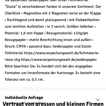
Sie passendes Seidenpapier oder unser Füllmaterial
"Sizzle" in verschiedenen Farben in unserem Sortiment. Der
Überblick › Magnetbox mit 2 Magneten vorne an der Klappe
› flachliegend und damit platzsparend › mit Klebeetiketten
zum leichten Aufstellen › in 3 versch. Größen lieferbar ›
Material: 1,8 mm Pappe › Bezugsmaterial: 120g/qm
Bezugspapier › matte Beschichtung innen und außen ›
Druck: CMYK › passend dazu: Seidenpapier und Sizzle-
Füllmterial https://www.verpackungswelt.de/fullmateria-
riesa-1kg https://www.verpackungswelt.de/seidenpapier
Bitte beachten Sie: Es handelt sich bei den angegeben
Formaten um Innenformate der Kartonage. Es besteht eine
Toleranz von ca. 0,5 cm.
Individuelle Anfrage
Vertraut von grossen und kleinen Firmen
Kostenlos und unverbindlich