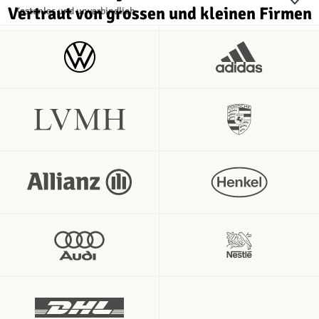
Vertraut von grossen und kleinen Firmen
Kostenlos und unverbindlich