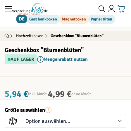
Direkt zum Inhalt
DE
Geschenkboxen
Magnetboxen
Papiertüten
Hochzeitsboxen
Geschenkbox "Blumenblüten"
Geschenkbox "Blumenblüten"
AUF LAGER
Mengenrabatt nutzen
INDIVIDUALISIERBAR
5,94 €
4,99 €
inkl. MwSt.
ohne MwSt.
Größe auswählen