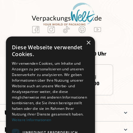
Kundenservice
×
Montag -
Freitag:
Diese Webseite verwendet
Donnerstag:
09:00 - 14:00 Uhr
Cookies.
09:00 - 16:00 Uhr
Wir verwenden Cookies, um Inhalte und
Anzeigen zu personalisieren und unseren
Datenverkehr zu analysieren. Wir geben
Persönliche Beratung
Informationen über Ihre Nutzung unserer
+49 (0)911 3260 6700
Website auch an unsere Werbe- und
Analysepartner weiter, die diese
möglicherweise mit anderen Informationen
kombinieren, die Sie ihnen bereitgestellt
haben oder die sie im Rahmen Ihrer
Unternehmen
Nutzung ihrer Dienste gesammelt haben.
Weitere Informationen
Informationen
UNBEDINGT ERFORDERLICH