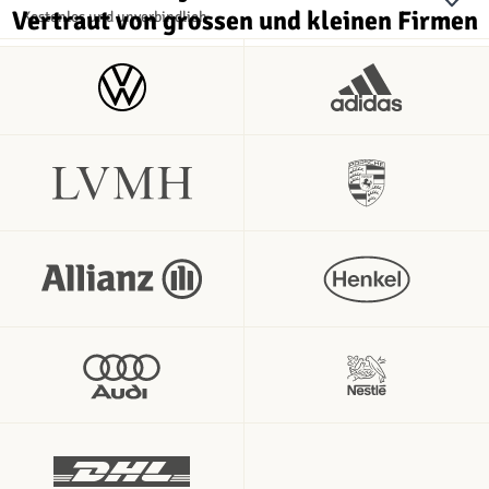
Vertraut von grossen und kleinen Firmen
Kostenlos und unverbindlich