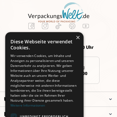
Kundenservice
×
Montag -
Freitag:
Diese Webseite verwendet
Donnerstag:
09:00 - 14:00 Uhr
Cookies.
09:00 - 16:00 Uhr
Wir verwenden Cookies, um Inhalte und
Anzeigen zu personalisieren und unseren
Datenverkehr zu analysieren. Wir geben
Persönliche Beratung
Informationen über Ihre Nutzung unserer
+49 (0)911 3260 6700
Website auch an unsere Werbe- und
Analysepartner weiter, die diese
möglicherweise mit anderen Informationen
kombinieren, die Sie ihnen bereitgestellt
haben oder die sie im Rahmen Ihrer
Unternehmen
Nutzung ihrer Dienste gesammelt haben.
Weitere Informationen
Informationen
UNBEDINGT ERFORDERLICH