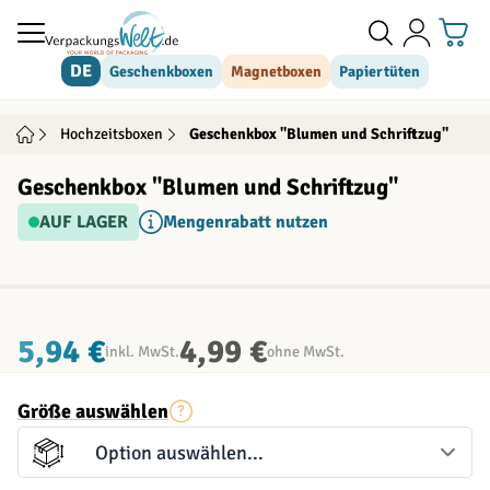
Direkt zum Inhalt
DE
Geschenkboxen
Magnetboxen
Papiertüten
Hochzeitsboxen
Geschenkbox "Blumen und Schriftzug"
Geschenkbox "Blumen und Schriftzug"
AUF LAGER
Mengenrabatt nutzen
INDIVIDUALISIERBAR
5,94 €
4,99 €
inkl. MwSt.
ohne MwSt.
Größe auswählen