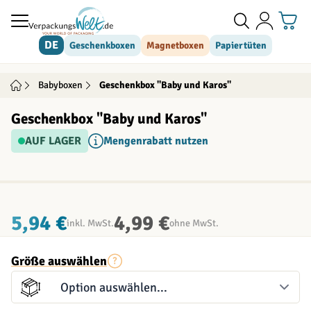
Direkt zum Inhalt
DE
Geschenkboxen
Magnetboxen
Papiertüten
Babyboxen
Geschenkbox "Baby und Karos"
Geschenkbox "Baby und Karos"
AUF LAGER
Mengenrabatt nutzen
INDIVIDUALISIERBAR
5,94 €
4,99 €
inkl. MwSt.
ohne MwSt.
Größe auswählen