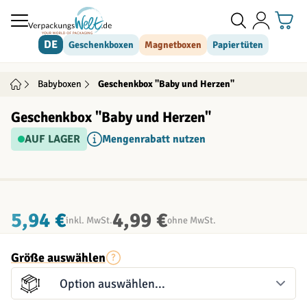
Direkt zum Inhalt
DE
Geschenkboxen
Magnetboxen
Papiertüten
Babyboxen
Geschenkbox "Baby und Herzen"
Geschenkbox "Baby und Herzen"
AUF LAGER
Mengenrabatt nutzen
INDIVIDUALISIERBAR
5,94 €
4,99 €
inkl. MwSt.
ohne MwSt.
Größe auswählen