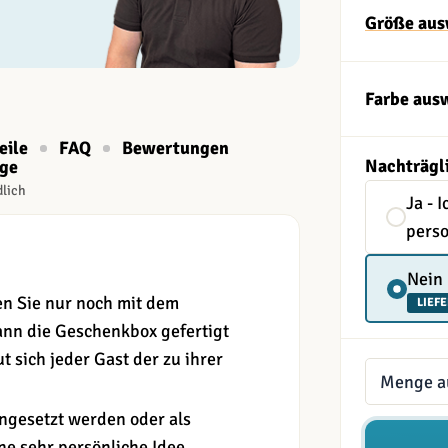
Größe aus
Farbe aus
eile
FAQ
Bewertungen
Nachträgl
age
dlich
Ja - 
perso
Nein
n Sie nur noch mit dem
LIEFE
nn die Geschenkbox gefertigt
 sich jeder Gast der zu ihrer
Menge
ngesetzt werden oder als
ne sehr persönliche Idee.