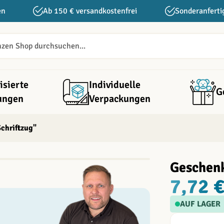
en
Ab 150 € versandkostenfrei
Sonderanferti
isierte
Individuelle
G
ungen
Verpackungen
chriftzug"
Geschenk
7,72 
AUF LAGER