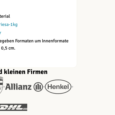
erial
riesa-1kg
r
angegeben Formaten um Innenformate
 0,5 cm.
d kleinen Firmen