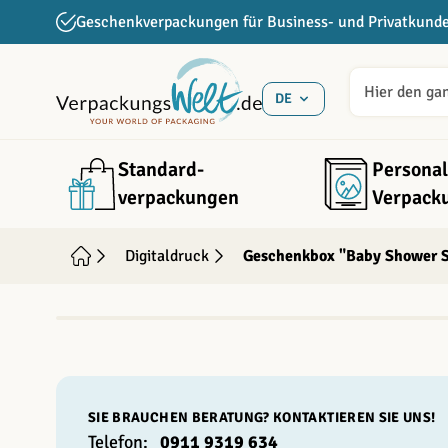
Direkt zum Inhalt
Geschenkverpackungen für Business- und Privatkund
DE
Standard­
Personal
verpackungen
Verpack
Digitaldruck
Geschenkbox "Baby Shower S
INDIVIDUALISIERBAR
FSC
SIE BRAUCHEN BERATUNG? KONTAKTIEREN SIE UNS!
Telefon:
0911 9319 634