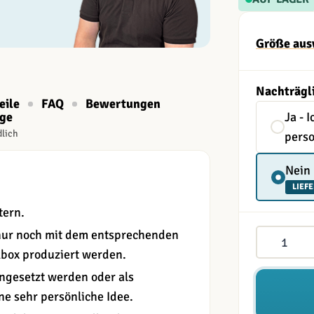
Größe aus
Nachträgl
eile
FAQ
Bewertungen
age
Ja - 
dlich
perso
Nein
LIEFE
tern.
Menge
nur noch mit dem entsprechenden
box produziert werden.
ngesetzt werden oder als
ne sehr persönliche Idee.