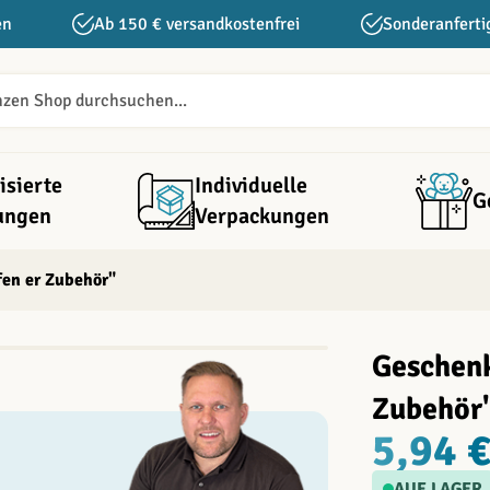
en
Ab 150 € versandkostenfrei
Sonderanferti
isierte
Individuelle
G
ungen
Verpackungen
fen er Zubehör"
Geschenk
Zubehör
5,94 
AUF LAGER