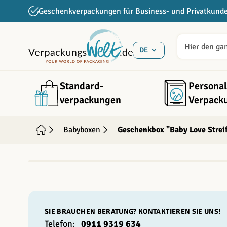
Direkt zum Inhalt
Geschenkverpackungen für Business- und Privatkund
DE
Standard­
Personal
verpackungen
Verpack
Babyboxen
Geschenkbox "Baby Love Strei
INDIVIDUALISIERBAR
SIE BRAUCHEN BERATUNG? KONTAKTIEREN SIE UNS!
Telefon:
0911 9319 634