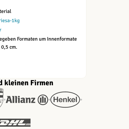
erial
riesa-1kg
r
angegeben Formaten um Innenformate
 0,5 cm.
d kleinen Firmen