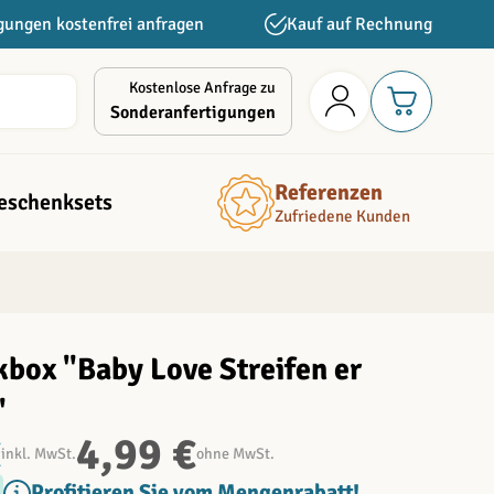
gungen kostenfrei anfragen
Kauf auf Rechnung
Kostenlose Anfrage zu
Sonderanfertigungen
Referenzen
eschenksets
Zufriedene Kunden
box "Baby Love Streifen er
"
€
4,99 €
inkl. MwSt.
ohne MwSt.
Profitieren Sie vom Mengenrabatt!