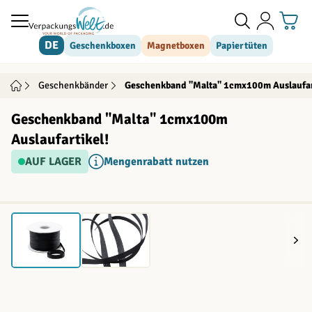
Direkt zum Inhalt
DE
Geschenkboxen
Magnetboxen
Papiertüten
Geschenkbänder
Geschenkband "Malta" 1cmx100m Auslaufar
Geschenkband "Malta" 1cmx100m
Auslaufartikel!
AUF LAGER
Mengenrabatt nutzen