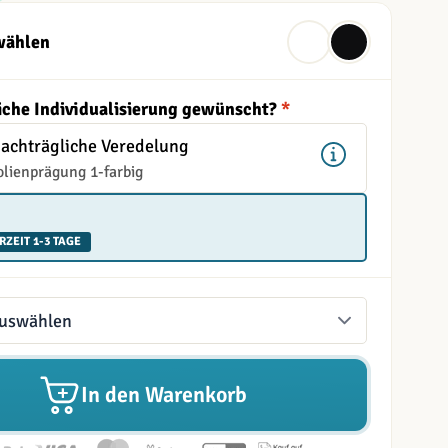
wählen
iche Individualisierung gewünscht?
*
Nachträgliche Veredelung
olienprägung 1-farbig
RZEIT 1-3 TAGE
In den Warenkorb