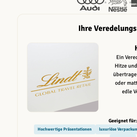
Ihre Veredelung
Ein Vere
Hitze und
übertrage
oder matt
edle 
Geeignet für
Hochwertige Präsentationen
luxuriöse Verpacku