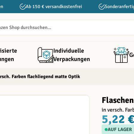
en
Ab 150 € versandkostenfrei
Sonderanferti
isierte
Individuelle
G
ungen
Verpackungen
sch. Farben flachliegend matte Optik
Flaschen
in versch. Fa
5,22 
AUF LAGER