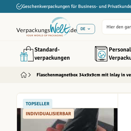
Direkt zum Inhalt
Geschenkverpackungen für Business- und Privatkund
DE
Standard­
Personal
verpackungen
Verpack
Flaschenmagnetbox 34x9x9cm mit Inlay in ver
TOPSELLER
INDIVIDUALISIERBAR