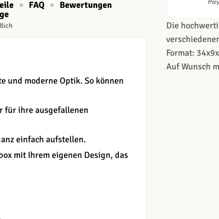
eile
FAQ
Bewertungen
age
Die hochwerti
dlich
verschiedenen
Format: 34x9
Auf Wunsch mi
te und moderne Optik. So können
r für ihre ausgefallenen
anz einfach aufstellen.
ox mit Ihrem eigenen Design, das