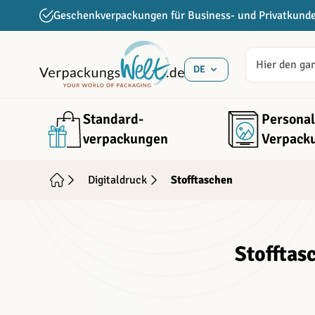
Direkt zum Inhalt
Geschenkverpackungen für Business- und Privatkund
DE
Standard­
Personal
verpackungen
Verpack
Digitaldruck
Stofftaschen
Stofftas