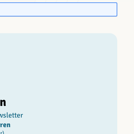
en
wsletter
aren
r)