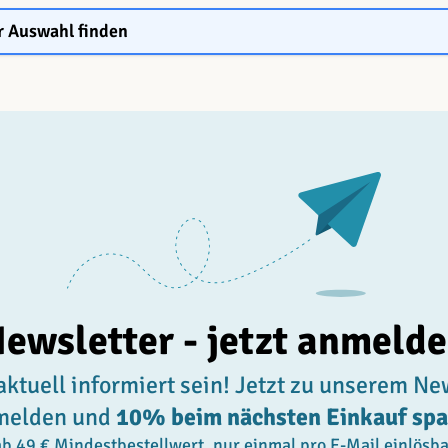
r Auswahl finden
ewsletter - jetzt anmeld
ktuell informiert sein! Jetzt zu unserem Ne
melden und
10% beim nächsten Einkauf sp
ab 49 € Mindestbestellwert, nur einmal pro E-Mail einlösba